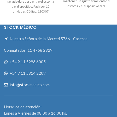
mantener un ajuste firme entre el
sellado duradero entre el ostoma
ostoma y el dispositivo para
y el dispositivo. Pack por 10
reducir las filtraciones. Protección
unidades Código: 120307
contra las filtraciones que no arde.
Código: 12050
STOCK MÉDICO
Nuestra Señora de la Merced 5766 - Caseros
Conmutador: 11 4758 2829
+54 9 11 5996 6005
+54 9 11 5814 2209
info@stockmedico.com
Horarios de atención:
Lunes a Viernes de 08:00 a 16:00 hs.