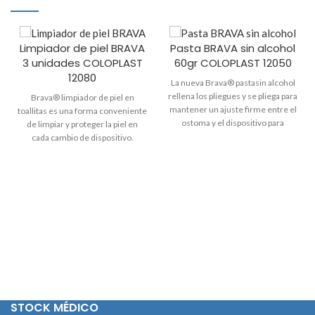
Limpiador de piel BRAVA
Pasta BRAVA sin alcohol
3 unidades COLOPLAST
60gr COLOPLAST 12050
12080
La nueva Brava® pastasin alcohol
rellena los pliegues y se pliega para
Brava® limpiador de piel en
mantener un ajuste firme entre el
toallitas es una forma conveniente
ostoma y el dispositivo para
de limpiar y proteger la piel en
reducir las filtraciones. Protección
cada cambio de dispositivo.
contra las filtraciones que no arde.
Código: 12080
Código: 12050
STOCK MÉDICO