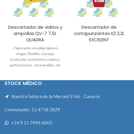
Descartador de vidrios y
Descartador de
ampollas QV-7 7,5L
cortapunzantes E2 2,2L
QUADRA
EXCELENT
-
Fabricados en polipropileno
virgen, flexible, con tapa
traslúcida, resistente a caídas y
perforaciones.
-
Incinerables, de
humo blanco, atóxico y sin cenizas
volátiles.
-
Aptos para autoclave
STOCK MÉDICO
hasta 134 grados.
-
Poseen
indicador de nivel de llenado ¾.
-
Dimensiones de boca efectiva y
Nuestra Señora de la Merced 5766 - Caseros
segura para evitar ingreso de
dedos o mano de manera
Conmutador: 11 4758 2829
accidental.
-
Con boca
autoexpulsora para agujas.
-
Con
boca para desacoplar agujas Luer-
+54 9 11 5996 6005
Lockg Cumple normas IRAM
80064:2014 Marca Quadra *Si el