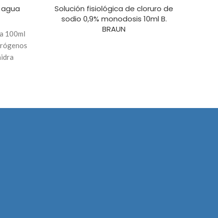
n agua
Solución fisiológica de cloruro de
Sol
sodio 0,9% monodosis 10ml B.
BRAUN
da 100ml
Comp
pirógenos
idra
c
orma de
.
… 5,5g -
Inyect
s.p
TECS
ca
NIDADES