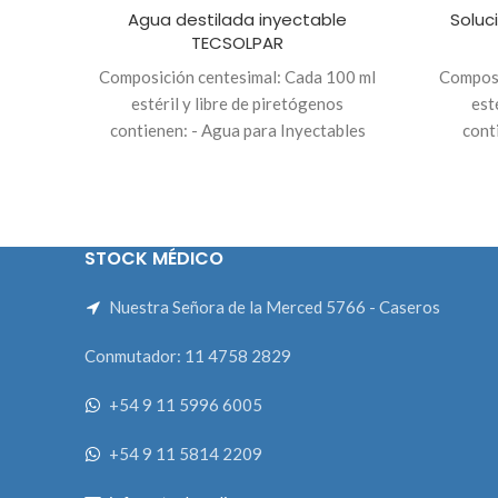
Agua destilada inyectable
Soluc
TECSOLPAR
Composición centesimal: Cada 100 ml
Composi
estéril y libre de piretógenos
est
contienen: - Agua para Inyectables
cont
c.s.p ................ 100 ml Marca
......
TECSOLPAR 500 ML x 15 UNIDADES
Inyectable
1000 ML x 8 UNIDADES
TECSOL
STOCK MÉDICO
Nuestra Señora de la Merced 5766 - Caseros
Conmutador: 11 4758 2829
+54 9 11 5996 6005
+54 9 11 5814 2209