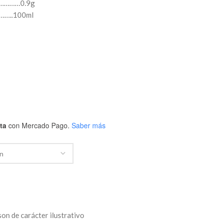
……………0.9g
………..100ml
ta
con Mercado Pago.
Saber más
on de carácter ilustrativo