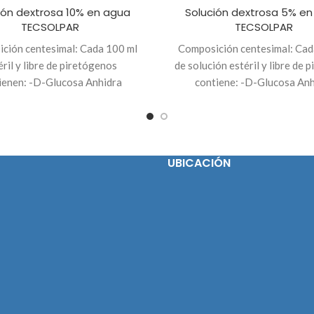
ión dextrosa 10% en agua
Solución dextrosa 5% e
TECSOLPAR
TECSOLPAR
ción centesimal: Cada 100 ml
Composición centesimal: Ca
éril y libre de piretógenos
de solución estéril y libre de 
ienen: -D-Glucosa Anhidra
contiene: -D-Glucosa Anh
...................... 10 g. -Agua para
………………………………5,0g -En f
s c.s.p ................ 100 ml Marca
D-Glucosa Monohidrato ………
PAR 500 ML x 15 UNIDADES
Agua para Inyectables c.
…………………..100ml Mar
UBICACIÓN
TECSOLPAR 500 ML x 15 U