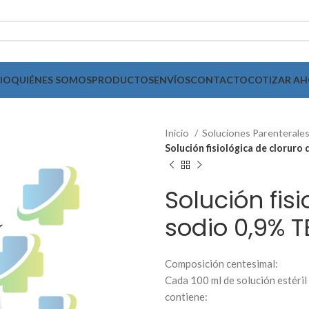
CIO
QUIÉNES SOMOS
PRODUCTOS
ENVÍOS
CONTACTO
COTIZAR A
Inicio
Soluciones Parenterale
Solución fisiológica de clorur
Solución fis
sodio 0,9% 
Composición centesimal:
Cada 100 ml de solución estéril
contiene: