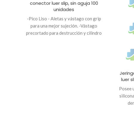
conector luer slip, sin aguja 100
unidades
-Pico Liso - Aletas y vástago con grip
para una mejor sujeción. -Vástago
precortado para destrucción y cilindro
con tope de retiro. -Identificación de
tamaño y caja de color. -Estéril. -Libre
de látex. Marca Bremen
Jering
luer s
Posee 
silicon
den
introdu
Asegura
Cono de
luer sli