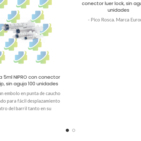
conector luer lock, sin ag
unidades
- Pico Rosca. Marca Eur
a 5ml NIPRO con conector
lip, sin aguja 100 unidades
un embolo en punta de caucho
ado para fácil desplazamiento
tro del barril tanto en su
cción como en su extracción. -
 una completa hermeticidad -
 Acoplamiento, con conector
p concéntrico al eje del barril -