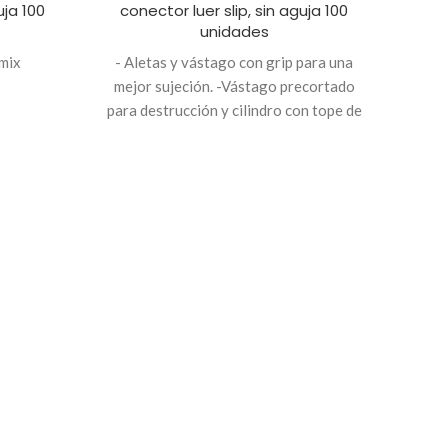
uja 100
conector luer slip, sin aguja 100
unidades
omix
- Aletas y vástago con grip para una
mejor sujeción. -Vástago precortado
para destrucción y cilindro con tope de
retiro. -Identificación de tamaño y caja
de color. -Estéril. -Libre de látex.
Marca Bremen
J
co
- Al
mejo
para 
retir
de