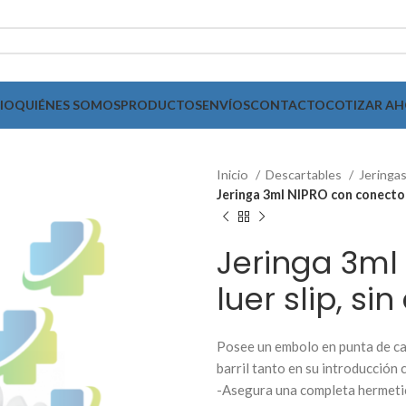
CIO
QUIÉNES SOMOS
PRODUCTOS
ENVÍOS
CONTACTO
COTIZAR A
Inicio
Descartables
Jeringa
Jeringa 3ml NIPRO con conector 
Jeringa 3ml
luer slip, s
Posee un embolo en punta de ca
barril tanto en su introducción
-Asegura una completa hermeti