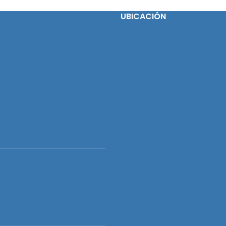
d adicional de llenado -Libres
UBICACIÓN
de látex Marca Nipro