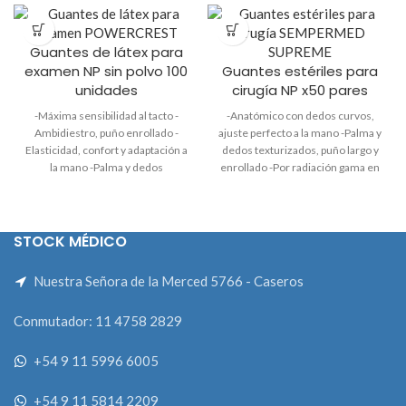
Guantes de látex para
examen NP sin polvo 100
Guantes estériles para
unidades
cirugía NP x50 pares
-Máxima sensibilidad al tacto -
-Anatómico con dedos curvos,
Ambidiestro, puño enrollado -
ajuste perfecto a la mano -Palma y
Elasticidad, confort y adaptación a
dedos texturizados, puño largo y
la mano -Palma y dedos
enrollado -Por radiación gama en
texturizados para mejor agarre
origen -Pouch de papel grado
Marca NP
médico -Envoltura interior por
separado indicando mano
derecha e izquierda -Caja vertical
STOCK MÉDICO
tipo dispenser Marca NP *Si el
producto está sin stock
Nuestra Señora de la Merced 5766 - Caseros
consultanos por whatsApp
Conmutador: 11 4758 2829
+54 9 11 5996 6005
+54 9 11 5814 2209