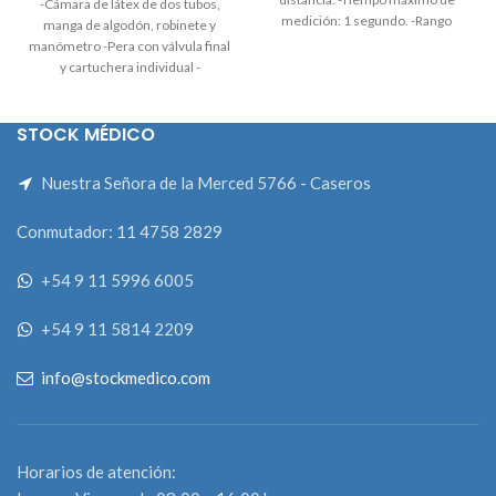
-Cámara de látex de dos tubos,
medición: 1 segundo. -Rango
manga de algodón, robinete y
temperatura corporal 32 c - 42 c.
manómetro -Pera con válvula final
-32 memorias.
y cartuchera individual -
Estetoscopio simple Marca
Coronet
STOCK MÉDICO
Nuestra Señora de la Merced 5766 - Caseros
Conmutador: 11 4758 2829
+54 9 11 5996 6005
+54 9 11 5814 2209
info@stockmedico.com
Horarios de atención: